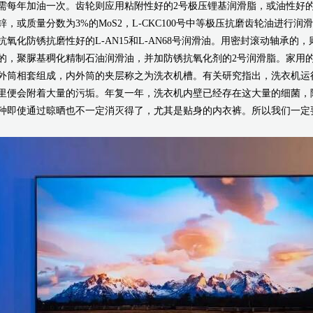
需每年加油一次。齿轮则应用粘附性好的2号极压锂基润滑脂，或油性好的
锌，或质量分数为3%的MoS2，L-CKC100号中等极压抗磨齿轮油进
抗氧化防锈抗磨性好的L-AN15和L-AN68号润滑油。用密封滚动轴承的，
的，聚脲基稠化精制石油润滑油，并加防锈抗氧化剂的2号润滑脂。家用
外筒相套组成，内外筒的夹层称之为洗衣机槽。有关研究指出，洗衣机运
里便会附着大量的污垢。年复一年，洗衣机内壁已经存在这大量的细菌，
种即使通过晾晒也不一定消灭得了，尤其是贴身的内衣裤。所以我们一定要