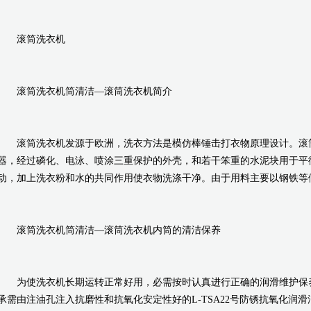
滚筒洗衣机
滚筒洗衣机筒清洁—滚筒洗衣机简介
滚筒洗衣机发源于欧洲，洗衣方法是模仿棒锤击打衣物原理设计。滚
器，经过磷化、电泳、喷涂三重保护的外壳，和若干笨重的水泥块用于平
动，加上洗衣粉和水的共同作用使衣物洗涤干净。由于用料主要以钢铁等做成
滚筒洗衣机筒清洁—滚筒洗衣机内筒的清洁保养
为使洗衣机长期运转正常好用，必需按时认真进行正确的润滑维护保养
承需由注油孔注入抗磨性和抗氧化安定性好的L-TSA22号防锈抗氧化润滑